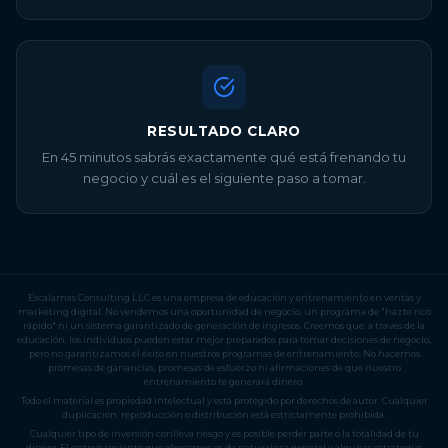
RESULTADO CLARO
En 45 minutos sabrás exactamente qué está frenando tu
negocio y cuál es el siguiente paso a tomar.
Escalamas Consulting LLC es una empresa de educación y entrenamiento en ventas y
marketing digital. No vendemos una oportunidad de negocio, un programa de "hazte rico
rápido" ni un sistema garantizado de generación de ingresos. Creemos que, a través de la
educación, los individuos pueden estar mejor preparados para tomar decisiones de negocio,
pero no garantizamos el éxito en nuestros programas de entrenamiento. No hacemos
promesas de ganancias, promesas de esfuerzo ni afirmaciones de que nuestro
entrenamiento te generará dinero.
Todo el material es propiedad intelectual y está protegido por derechos de autor. Cualquier
duplicación, reproducción o distribución está estrictamente prohibida.
Cualquier tipo de inversión conlleva riesgo y es posible perder parte o la totalidad de tu
dinero. El entrenamiento que ofrecemos es de naturaleza general y algunas estrategias