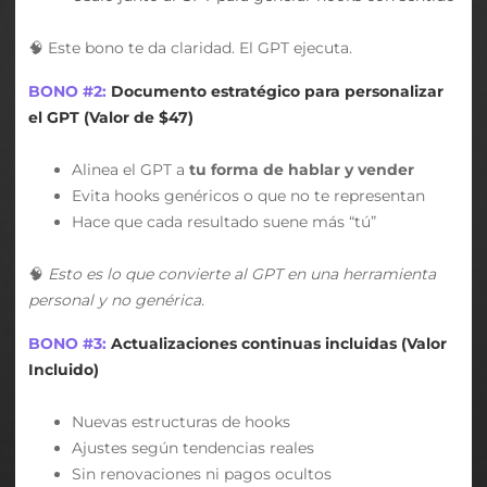
🧠 Este bono te da claridad. El GPT ejecuta.
BONO #2:
Documento estratégico para personalizar
el GPT (Valor de $47)
Alinea el GPT a
tu forma de hablar y vender
Evita hooks genéricos o que no te representan
Hace que cada resultado suene más “tú”
🧠
Esto es lo que convierte al GPT en una herramienta
personal y no genérica.
BONO #3:
Actualizaciones continuas incluidas (Valor
Incluido)
Nuevas estructuras de hooks
Ajustes según tendencias reales
Sin renovaciones ni pagos ocultos